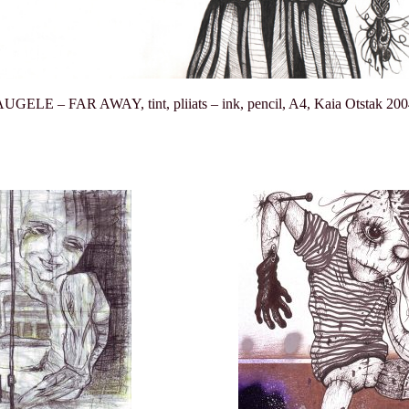
UGELE – FAR AWAY, tint, pliiats – ink, pencil, A4, Kaia Otstak 20