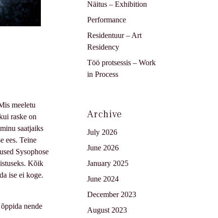
Näitus – Exhibition
Performance
Residentuur – Art
Residency
Töö protsessis – Work
in Process
 Mis meeletu
Archive
kui raske on
minu saatjaiks
July 2026
e ees. Teine
June 2026
mbused Sysophose
January 2025
istuseks. Kõik
da ise ei koge.
June 2024
December 2023
g õppida nende
August 2023