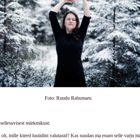
Foto: Ruudu Rahumaru
sellesuvisest märkmikust:
l oli, mille kiired luuüdini valutasid? Kas suudan ma enam selle varju m