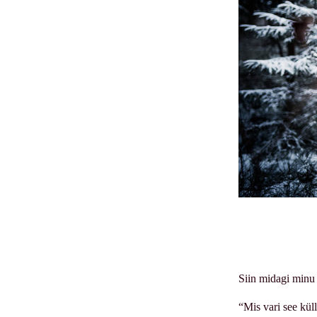
Siin midagi minu 
“Mis vari see kül