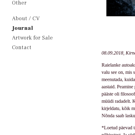
Other
About / CV
Journal
Artwork for Sale
Contact
08.09.2018, Kirn
Raielanke autoakn
valu see on, mis 
meenutada, kuidas
aastaid. Peamine 
pääste oli filoso
müüdi radadelt. K
kirjeldatu, kõik m
Nõnda saab laskud
*Loetud päevad ta
põhjustest. Ja sü