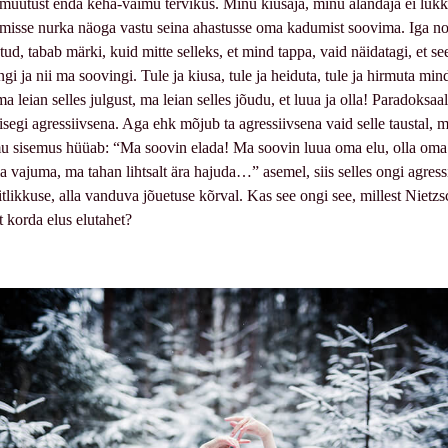
muutust enda keha-vaimu tervikus. Minu kiusaja, minu alandaja ei lü
umisse nurka näoga vastu seina ahastusse oma kadumist soovima. Iga no
tud, tabab märki, kuid mitte selleks, et mind tappa, vaid näidatagi, et se
gi ja nii ma soovingi. Tule ja kiusa, tule ja heiduta, tule ja hirmuta min
 ma leian selles julgust, ma leian selles jõudu, et luua ja olla! Paradoksa
isegi agressiivsena. Aga ehk mõjub ta agressiivsena vaid selle taustal, m
 sisemus hüüab: “Ma soovin elada! Ma soovin luua oma elu, olla oma 
 vajuma, ma tahan lihtsalt ära hajuda…” asemel, siis selles ongi agressii
itlikkuse, alla vanduva jõuetuse kõrval. Kas see ongi see, millest Nietzs
 korda elus elutahet?