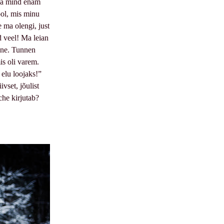
kka mind enam
ol, mis minu
e ma olengi, just
d veel! Ma leian
alne. Tunnen
is oli varem.
elu loojaks!”
vset, jõulist
che kirjutab?