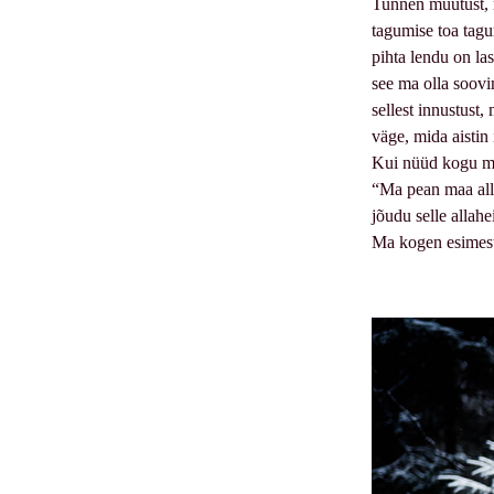
Tunnen muutust, 
tagumise toa tag
pihta lendu on las
see ma olla soovin
sellest innustust,
väge, mida aistin 
Kui nüüd kogu mu
“Ma pean maa alla
jõudu selle allahe
Ma kogen esimest