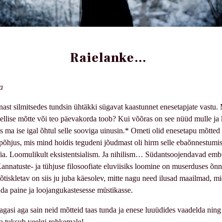
Raielanke…
a
ast silmitsedes tundsin ühtäkki sügavat kaastunnet enesetapjate vastu.
sellise mõtte või teo päevakorda toob? Kui võõras on see nüüd mulle ja 
 ma ise igal õhtul selle sooviga uinusin.* Ometi olid enesetapu mõtted 
põhjus, mis mind hoidis tegudeni jõudmast oli hirm selle ebaõnnestumis
ofia. Loomulikult eksistentsialism. Ja nihilism… Südantsoojendavad e
annatuste- ja tühjuse filosoofiate eluviisiks loomine on muserduses õnn
õtiskletav on siis ju juba käesolev, mitte nagu need ilusad maailmad, mi
a paine ja loojangukastesesse müstikasse.
gasi aga sain neid mõtteid taas tunda ja enese luuüdides vaadelda nin
da tuksub veelgi rohkemale!