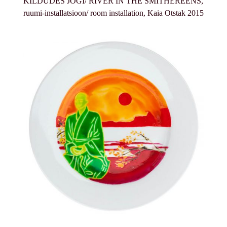
KILDUDES JÕGI/ RIVER IN THE SMITHEREENS,
ruumi-installatsioon/ room installation, Kaia Otstak 2015