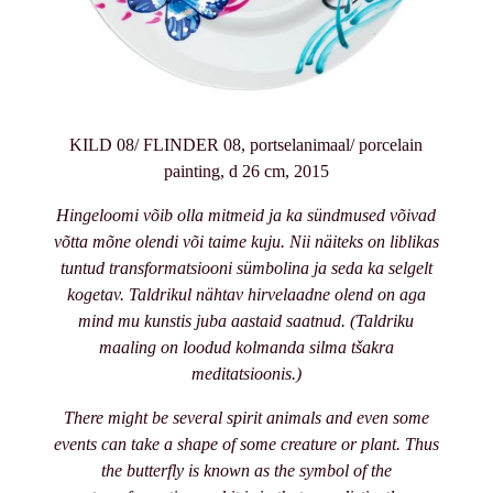
KILD 08/ FLINDER 08, portselanimaal/ porcelain
painting, d 26 cm, 2015
Hingeloomi võib olla mitmeid ja ka sündmused võivad
võtta mõne olendi või taime kuju. Nii näiteks on liblikas
tuntud transformatsiooni sümbolina ja seda ka selgelt
kogetav. Taldrikul nähtav hirvelaadne olend on aga
mind mu kunstis juba aastaid saatnud. (Taldriku
maaling on loodud kolmanda silma tšakra
meditatsioonis.)
There might be several spirit animals and even some
events can take a shape of some creature or plant. Thus
the butterfly is known as the symbol of the