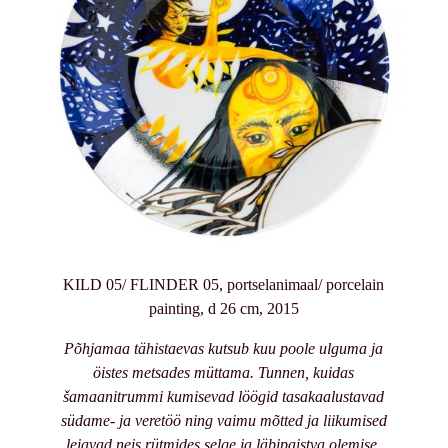
KILD 05/ FLINDER 05, portselanimaal/ porcelain
painting, d 26 cm, 2015
Põhjamaa tähistaevas kutsub kuu poole ulguma ja
öistes metsades müttama. Tunnen, kuidas
šamaanitrummi kumisevad löögid tasakaalustavad
südame- ja veretöö ning vaimu mõtted ja liikumised
leiavad neis rütmides selge ja läbipaistva olemise.