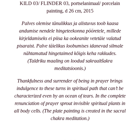
KILD 03/ FLINDER 03, portselanimaal/ porcelain
painting, d 26 cm, 2015
Palves olemise tänulikkus ja alistuvus toob kaasa
andumise nendele hingeteekonna pööretele, millede
kirjeldamiseks ei piisa ka ookeanite vetetäie valatud
pisaraist. Palve täielikus loobumises idanevad silmale
nähtamatud hingetaimed kõigis keha rakkudes.
(Taldriku maaling on loodud sakraaltšakra
meditatsioonis.)
Thankfulness and surrender of being in prayer brings
indulgence to these turns in spiritual path that can’t be
characterized even by an ocean of tears. In the complete
renunciation of prayer sprout invisible spiritual plants in
all body cells. (The plate painting is created in the sacral
chakra meditation.)