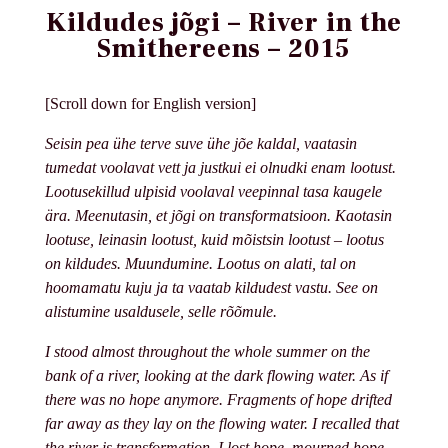
Kildudes jõgi – River in the
Smithereens – 2015
[Scroll down for English version]
Seisin pea ühe terve suve ühe jõe kaldal, vaatasin
tumedat voolavat vett ja justkui ei olnudki enam lootust.
Lootusekillud ulpisid voolaval veepinnal tasa kaugele
ära. Meenutasin, et jõgi on transformatsioon. Kaotasin
lootuse, leinasin lootust, kuid mõistsin lootust – lootus
on kildudes. Muundumine. Lootus on alati,
tal on
hoomamatu kuju ja ta vaatab kildudest vastu. See on
alistumine usaldusele, selle rõõmule.
I stood almost throughout the whole summer on the
bank of a river, looking at the dark flowing water. As if
there was no hope anymore. Fragments of hope drifted
far away as they lay on the flowing water. I recalled that
the river is transformation. I lost hope, mourned hope,