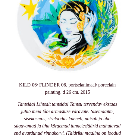
KILD 06/ FLINDER 06, portselanimaal/ porcelain
painting, d 26 cm, 2015
Tantsida! Lihtsalt tantsida! Tantsu tervendav ekstaas
juhib meid läbi armastuse väravate. Sisemaailm,
sisekosmos, siseloodus laieneb, paisub ja üha
sügavamad ja üha kõrgemad tunnetesfäärid mahutavad
end avardunud rinnakorvi. (Taldriku maaling on loodud