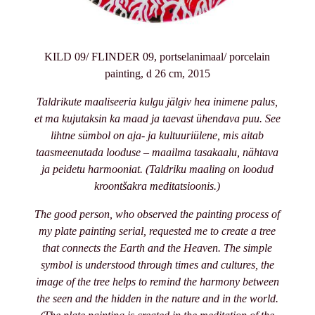
KILD 09/ FLINDER 09, portselanimaal/ porcelain
painting, d 26 cm, 2015
Taldrikute maaliseeria kulgu jälgiv hea inimene palus,
et ma kujutaksin ka maad ja taevast ühendava puu. See
lihtne sümbol on aja- ja kultuuriülene, mis aitab
taasmeenutada looduse – maailma tasakaalu, nähtava
ja peidetu harmooniat. (Taldriku maaling on loodud
kroontšakra meditatsioonis.)
The good person, who observed the painting process of
my plate painting serial, requested me to create a tree
that connects the Earth and the Heaven. The simple
symbol is understood through times and cultures, the
image of the tree helps to remind the harmony between
the seen and the hidden in the nature and in the world.