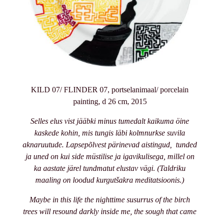
KILD 07/ FLINDER 07, portselanimaal/ porcelain
painting, d 26 cm, 2015
Selles elus vist jääbki minus tumedalt kaikuma öine
kaskede kohin, mis tungis läbi kolmnurkse suvila
aknaruutude. Lapsepõlvest pärinevad aistingud, tunded
ja uned on kui side müstilise ja igavikulisega, millel on
ka aastate järel tundmatut elustav vägi. (Taldriku
maaling on loodud kurgutšakra meditatsioonis.)
Maybe in this life the nighttime susurrus of the birch
trees will resound darkly inside me, the sough that came