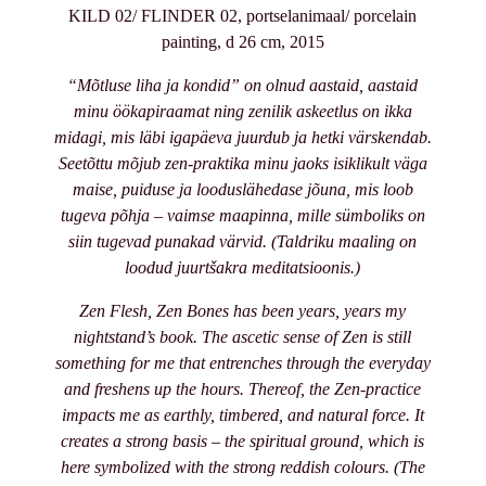
KILD 02/ FLINDER 02, portselanimaal/ porcelain
painting, d 26 cm, 2015
“Mõtluse liha ja kondid” on olnud aastaid, aastaid
minu öökapiraamat ning zenilik askeetlus on ikka
midagi, mis läbi igapäeva juurdub ja hetki värskendab.
Seetõttu mõjub zen-praktika minu jaoks isiklikult väga
maise, puiduse ja looduslähedase jõuna, mis loob
tugeva põhja – vaimse maapinna, mille sümboliks on
siin tugevad punakad värvid. (Taldriku maaling on
loodud juurtšakra meditatsioonis.)
Zen Flesh, Zen Bones has been years, years my
nightstand’s book. The ascetic sense of Zen is still
something for me that entrenches through the everyday
and freshens up the hours. Thereof, the Zen-practice
impacts me as earthly, timbered, and natural force. It
creates a strong basis – the spiritual ground, which is
here symbolized with the strong reddish colours. (The