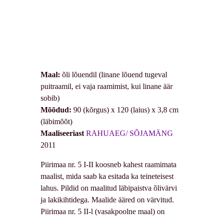
Maal:
õli lõuendil (linane lõuend tugeval
puitraamil, ei vaja raamimist, kui linane äär
sobib)
Mõõdud:
90 (kõrgus) x 120 (laius) x 3,8 cm
(läbimõõt)
Maaliseeriast
RAHUAEG/ SÕJAMÄNG
2011
Piirimaa nr. 5 I-II koosneb kahest raamimata
maalist, mida saab ka esitada ka teineteisest
lahus. Pildid on maalitud läbipaistva õlivärvi
ja lakikihtidega. Maalide ääred on värvitud.
Piirimaa nr. 5 II-l (vasakpoolne maal) on