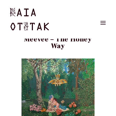
Meevee – The Honey
Way