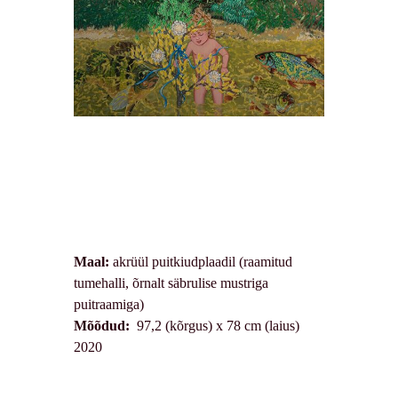
Maal:
akrüül puitkiudplaadil (raamitud
tumehalli, õrnalt säbrulise mustriga
puitraamiga)
Mõõdud:
97,2 (kõrgus) x 78 cm (laius)
2020